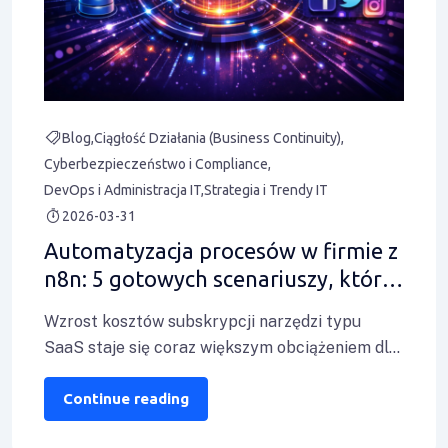
Blog
Ciągłość Działania (Business Continuity)
Cyberbezpieczeństwo i Compliance
DevOps i Administracja IT
Strategia i Trendy IT
2026-03-31
Automatyzacja procesów w firmie z
n8n: 5 gotowych scenariuszy, które
zastąpią drogie SaaS
Wzrost kosztów subskrypcji narzędzi typu
SaaS staje się coraz większym obciążeniem dla
nowoczesnych firm. Rozwiązaniem, które
rewolucjonizuje podejście do efektywności
Continue reading