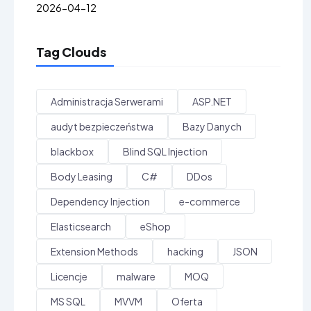
2026-04-12
Tag Clouds
Administracja Serwerami
ASP.NET
audyt bezpieczeństwa
Bazy Danych
blackbox
Blind SQL Injection
Body Leasing
C#
DDos
Dependency Injection
e-commerce
Elasticsearch
eShop
Extension Methods
hacking
JSON
Licencje
malware
MOQ
MS SQL
MVVM
Oferta