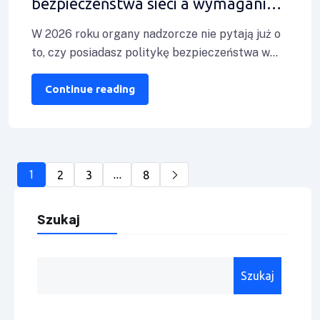
bezpieczeństwa sieci a wymagania
RODO w obszarze IT w 2026 roku
W 2026 roku organy nadzorcze nie pytają już o
to, czy posiadasz politykę bezpieczeństwa w
firmowym segregatorze. Pytają o logi
Continue reading
1
…
2
3
8
Szukaj
Szukaj