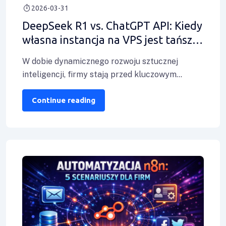
2026-03-31
DeepSeek R1 vs. ChatGPT API: Kiedy
własna instancja na VPS jest tańsza i
bezpieczniejsza?
W dobie dynamicznego rozwoju sztucznej
inteligencji, firmy stają przed kluczowym
dylematem: korzystać z gotowych rozwiązań
przez API, takich jak ChatGPT,
Continue reading