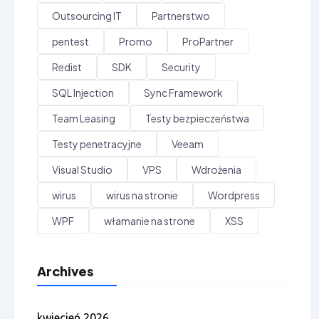
Outsourcing IT
Partnerstwo
pentest
Promo
ProPartner
Redist
SDK
Security
SQL Injection
Sync Framework
Team Leasing
Testy bezpieczeństwa
Testy penetracyjne
Veeam
Visual Studio
VPS
Wdrożenia
wirus
wirus na stronie
Wordpress
WPF
włamanie na strone
XSS
Archives
kwiecień 2026