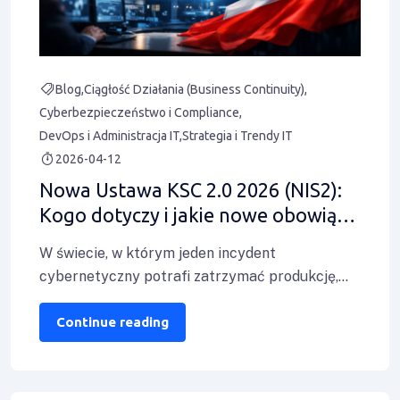
Blog
Ciągłość Działania (Business Continuity)
Cyberbezpieczeństwo i Compliance
DevOps i Administracja IT
Strategia i Trendy IT
2026-04-12
Nowa Ustawa KSC 2.0 2026 (NIS2):
Kogo dotyczy i jakie nowe obowiązki
czekają polskie firmy?
W świecie, w którym jeden incydent
cybernetyczny potrafi zatrzymać produkcję,
sparaliżować łańcuch dostaw lub ujawnić
poufne dane tysięcy klientów,
Continue reading
cyberbezpieczeństwo