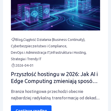
Blog
Ciągłość Działania (Business Continuity)
Cyberbezpieczeństwo i Compliance
DevOps i Administracja IT
Infrastruktura i Hosting
Strategia i Trendy IT
2026-04-01
Przyszłość hostingu w 2026: Jak AI i
Edge Computing zmieniają sposób,
w jaki budujemy strony
Branża hostingowa przechodzi obecnie
najbardziej radykalną transformację od dekad.
Integracja sztucznej inteligencji, rozwój Edge
Computing oraz rosnące wymagania dotyczące
Continue reading