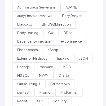
Administracja Serwerami
ASP.NET
audyt bezpieczeństwa
Bazy Danych
blackbox
Blind SQL Injection
Body Leasing
C#
DDos
Dependency Injection
e-commerce
Elasticsearch
eShop
Extension Methods
hacking
JSON
Licencje
malware
MOQ
MS SQL
MVVM
Oferta
Outsourcing IT
Partnerstwo
pentest
Promo
ProPartner
Redist
SDK
Security