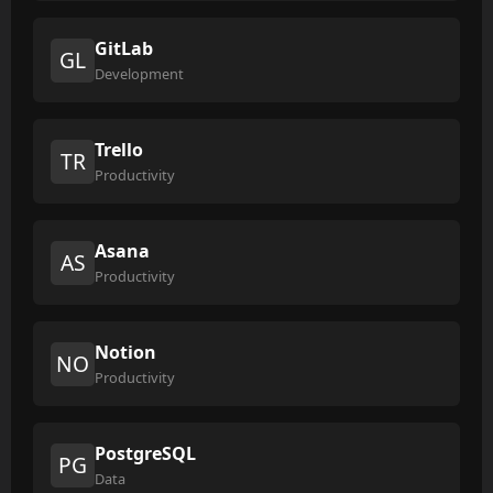
GitLab
GL
Development
Trello
TR
Productivity
Asana
AS
Productivity
Notion
NO
Productivity
PostgreSQL
PG
Data