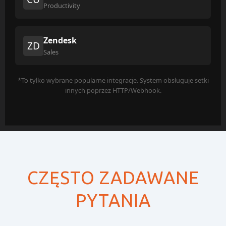
Productivity
Zendesk
ZD
Sales
*To tylko wybrane popularne integracje. System obsługuje setki
innych poprzez HTTP/Webhook.
CZĘSTO ZADAWANE
PYTANIA