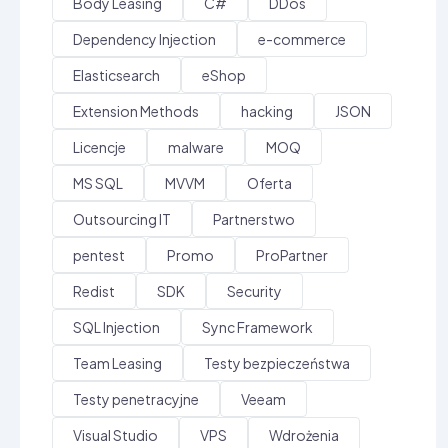
Body Leasing
C#
DDos
Dependency Injection
e-commerce
Elasticsearch
eShop
Extension Methods
hacking
JSON
Licencje
malware
MOQ
MS SQL
MVVM
Oferta
Outsourcing IT
Partnerstwo
pentest
Promo
ProPartner
Redist
SDK
Security
SQL Injection
Sync Framework
Team Leasing
Testy bezpieczeństwa
Testy penetracyjne
Veeam
Visual Studio
VPS
Wdrożenia