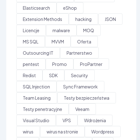
Elasticsearch
eShop
Extension Methods
hacking
JSON
Licencje
malware
MOQ
MS SQL
MVVM
Oferta
Outsourcing IT
Partnerstwo
pentest
Promo
ProPartner
Redist
SDK
Security
SQL Injection
Sync Framework
Team Leasing
Testy bezpieczeństwa
Testy penetracyjne
Veeam
Visual Studio
VPS
Wdrożenia
wirus
wirus na stronie
Wordpress