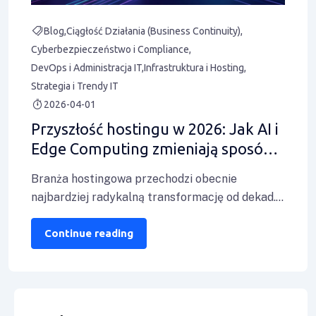
Blog
Ciągłość Działania (Business Continuity)
Cyberbezpieczeństwo i Compliance
DevOps i Administracja IT
Infrastruktura i Hosting
Strategia i Trendy IT
2026-04-01
Przyszłość hostingu w 2026: Jak AI i
Edge Computing zmieniają sposób,
w jaki budujemy strony
Branża hostingowa przechodzi obecnie
najbardziej radykalną transformację od dekad.
Integracja sztucznej inteligencji, rozwój Edge
Computing oraz rosnące wymagania dotyczące
Continue reading
suwerenności