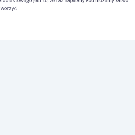
 obiektowego jest to, że raz napisany kod możemy łatwo
stworzyć