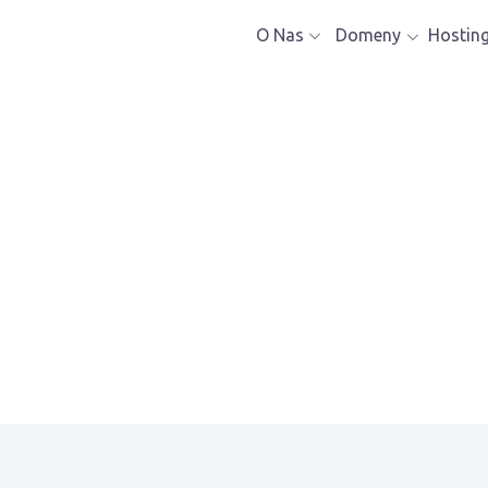
O Nas
Domeny
Hostin