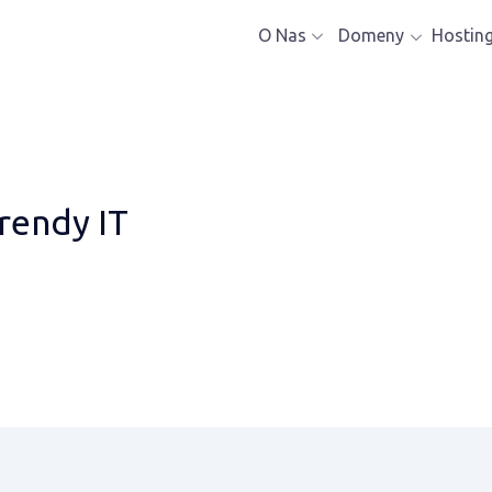
O Nas
Domeny
Hostin
Trendy IT