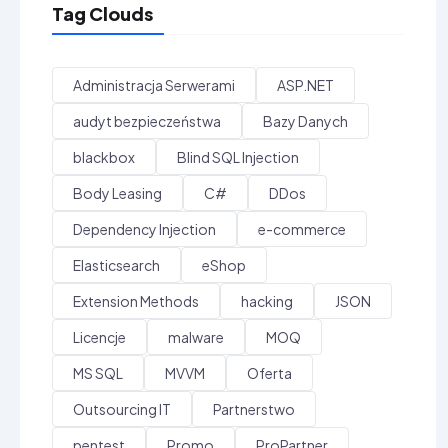
Tag Clouds
Administracja Serwerami
ASP.NET
audyt bezpieczeństwa
Bazy Danych
blackbox
Blind SQL Injection
Body Leasing
C#
DDos
Dependency Injection
e-commerce
Elasticsearch
eShop
Extension Methods
hacking
JSON
Licencje
malware
MOQ
MS SQL
MVVM
Oferta
Outsourcing IT
Partnerstwo
pentest
Promo
ProPartner