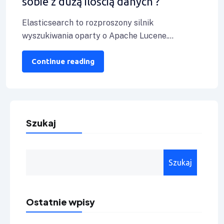
sobie z dużą ilością danych ?
Elasticsearch to rozproszony silnik
wyszukiwania oparty o Apache Lucene.
Elasticsearch to tak naprawdę niezależna baza
danych, stworzona w Javie. Rozproszony
Continue reading
Szukaj
Szukaj
Ostatnie wpisy