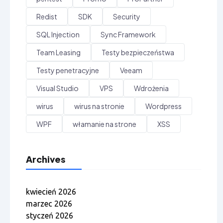
Redist
SDK
Security
SQL Injection
Sync Framework
Team Leasing
Testy bezpieczeństwa
Testy penetracyjne
Veeam
Visual Studio
VPS
Wdrożenia
wirus
wirus na stronie
Wordpress
WPF
włamanie na strone
XSS
Archives
kwiecień 2026
marzec 2026
styczeń 2026