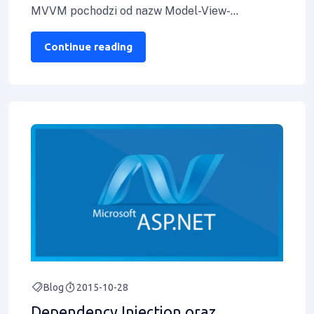
MVVM pochodzi od nazw Model-View-
ViewModel: View – cała warstwa prezentacji,
czyli dla nas XAML. Szereg
Continue reading
Blog
2015-10-28
Dependency Injection oraz