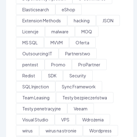
Elasticsearch
eShop
Extension Methods
hacking
JSON
Licencje
malware
MOQ
MS SQL
MVVM
Oferta
Outsourcing IT
Partnerstwo
pentest
Promo
ProPartner
Redist
SDK
Security
SQL Injection
Sync Framework
Team Leasing
Testy bezpieczeństwa
Testy penetracyjne
Veeam
Visual Studio
VPS
Wdrożenia
wirus
wirus na stronie
Wordpress