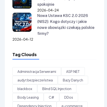
spokojnie
2026-04-24
Nowa Ustawa KSC 2.0 2026
(NIS2): Kogo dotyczy i jakie
nowe obowiązki czekają polskie
firmy?
2026-04-12
Tag Clouds
Administracja Serwerami
ASP.NET
audyt bezpieczeństwa
Bazy Danych
blackbox
Blind SQL Injection
Body Leasing
C#
DDos
Dependency Injection
e-commerce