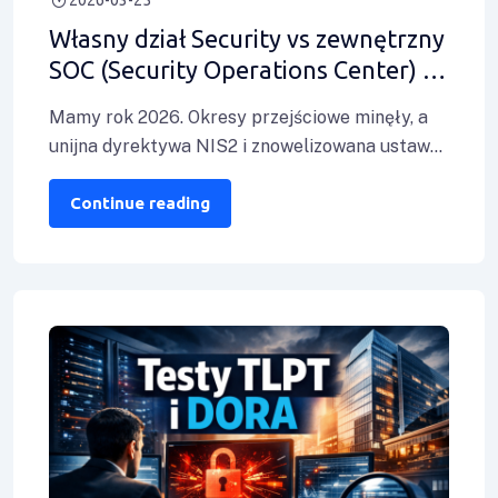
Własny dział Security vs zewnętrzny
SOC (Security Operations Center) –
analiza kosztów i wymogów NIS2
Mamy rok 2026. Okresy przejściowe minęły, a
dla polskiego MŚP
unijna dyrektywa NIS2 i znowelizowana ustawa
o Krajowym Systemie Cyberbezpieczeństwa
(KSC) działają na
Continue reading