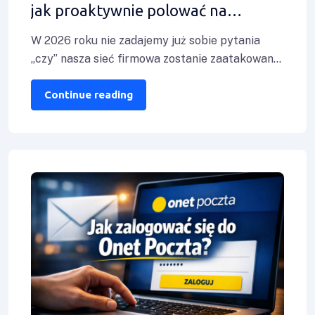
jak proaktywnie polować na
zaawansowane zagrożenia w sieci
W 2026 roku nie zadajemy już sobie pytania
firmowej, zanim zrobią to hakerzy?
„czy” nasza sieć firmowa zostanie zaatakowana,
lecz „kiedy” i „jak szybko to
Continue reading