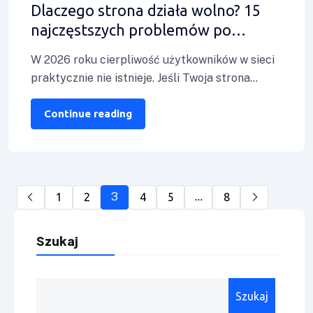
Dlaczego strona działa wolno? 15
najczęstszych problemów po
stronie hostingu, serwera i aplikacji
W 2026 roku cierpliwość użytkowników w sieci
praktycznie nie istnieje. Jeśli Twoja strona
internetowa potrzebuje więcej niż 2 sekund na
Continue reading
3
…
1
2
4
5
8
Szukaj
Szukaj