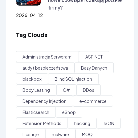
nowe obowiązki czekają polskie
firmy?
2026-04-12
Tag Clouds
Administracja Serwerami
ASP.NET
audyt bezpieczeństwa
Bazy Danych
blackbox
Blind SQL Injection
Body Leasing
C#
DDos
Dependency Injection
e-commerce
Elasticsearch
eShop
Extension Methods
hacking
JSON
Licencje
malware
MOQ