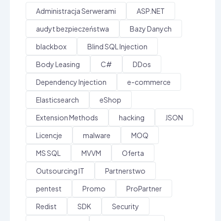
Administracja Serwerami
ASP.NET
audyt bezpieczeństwa
Bazy Danych
blackbox
Blind SQL Injection
Body Leasing
C#
DDos
Dependency Injection
e-commerce
Elasticsearch
eShop
Extension Methods
hacking
JSON
Licencje
malware
MOQ
MS SQL
MVVM
Oferta
Outsourcing IT
Partnerstwo
pentest
Promo
ProPartner
Redist
SDK
Security