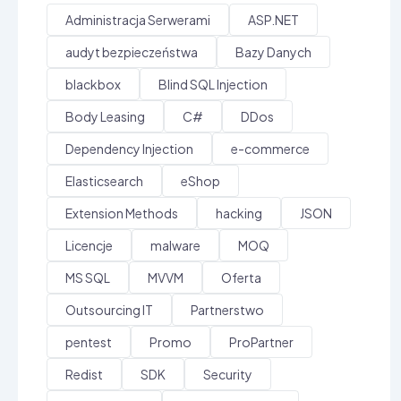
Administracja Serwerami
ASP.NET
audyt bezpieczeństwa
Bazy Danych
blackbox
Blind SQL Injection
Body Leasing
C#
DDos
Dependency Injection
e-commerce
Elasticsearch
eShop
Extension Methods
hacking
JSON
Licencje
malware
MOQ
MS SQL
MVVM
Oferta
Outsourcing IT
Partnerstwo
pentest
Promo
ProPartner
Redist
SDK
Security