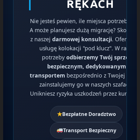
RĘKACH
Nie jesteś pewien, ile miejsca potrzebujes
A może planujesz dużą migrację? Skorzyst
z naszej
darmowej konsultacji
. Oferujem
usługę kolokacji "pod klucz". W razie
potrzeby
odbierzemy Twój sprzęt
bezpiecznym, dedykowanym
transportem
bezpośrednio z Twojej firmy
zainstalujemy go w naszych szafach.
Unikniesz ryzyka uszkodzeń przez kurieró
★
Bezpłatne Doradztwo
Transport Bezpieczny