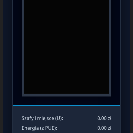
Szafy i miejsce (U):
0.00 zł
Energia (z PUE):
0.00 zł