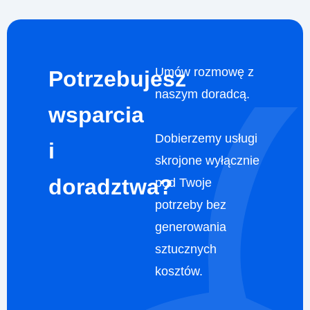
Umów rozmowę z
Potrzebujesz
naszym doradcą.
wsparcia
Dobierzemy usługi
i
skrojone wyłącznie
doradztwa?
pod Twoje
potrzeby bez
generowania
sztucznych
kosztów.