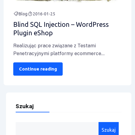
Blog
2016-01-25
Blind SQL Injection – WordPress
Plugin eShop
Realizując prace związane z Testami
Penetracyjnymi platformy ecommerce
uruchomionej na silniku WordPress naszego
Klienta nasi pentesterzy odnaleźli podatność
Continue reading
Blind SQL
Szukaj
Szukaj