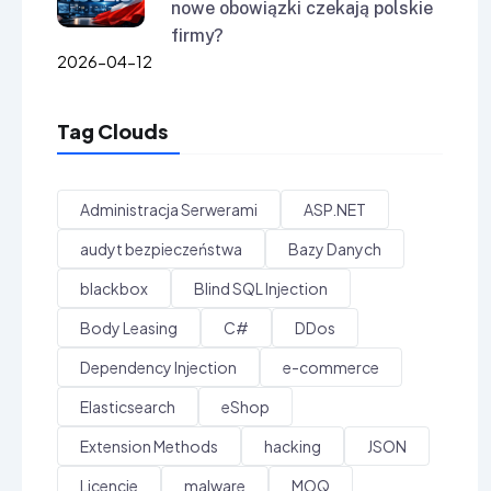
nowe obowiązki czekają polskie
firmy?
2026-04-12
Tag Clouds
Administracja Serwerami
ASP.NET
audyt bezpieczeństwa
Bazy Danych
blackbox
Blind SQL Injection
Body Leasing
C#
DDos
Dependency Injection
e-commerce
Elasticsearch
eShop
Extension Methods
hacking
JSON
Licencje
malware
MOQ