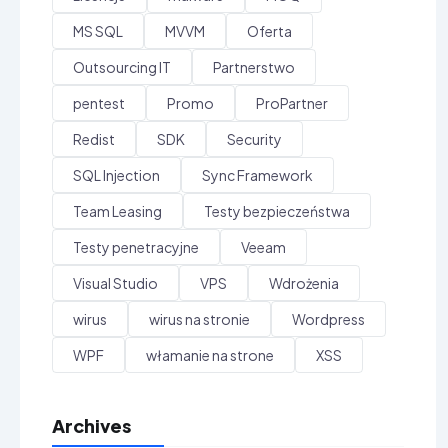
MS SQL
MVVM
Oferta
Outsourcing IT
Partnerstwo
pentest
Promo
ProPartner
Redist
SDK
Security
SQL Injection
Sync Framework
Team Leasing
Testy bezpieczeństwa
Testy penetracyjne
Veeam
Visual Studio
VPS
Wdrożenia
wirus
wirus na stronie
Wordpress
WPF
włamanie na strone
XSS
Archives