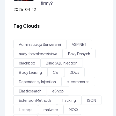
firmy?
2026-04-12
Tag Clouds
Administracja Serwerami
ASP.NET
audyt bezpieczeństwa
Bazy Danych
blackbox
Blind SQL Injection
Body Leasing
C#
DDos
Dependency Injection
e-commerce
Elasticsearch
eShop
Extension Methods
hacking
JSON
Licencje
malware
MOQ