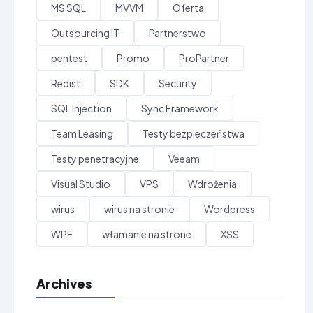
MS SQL
MVVM
Oferta
Outsourcing IT
Partnerstwo
pentest
Promo
ProPartner
Redist
SDK
Security
SQL Injection
Sync Framework
Team Leasing
Testy bezpieczeństwa
Testy penetracyjne
Veeam
Visual Studio
VPS
Wdrożenia
wirus
wirus na stronie
Wordpress
WPF
włamanie na strone
XSS
Archives