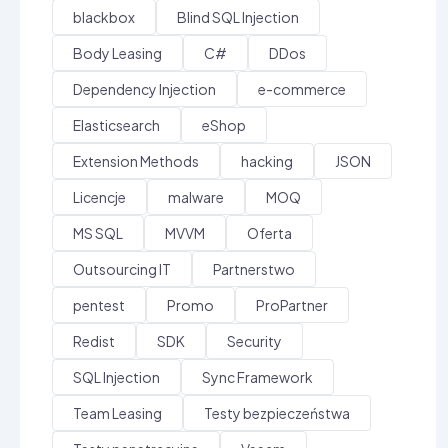
blackbox
Blind SQL Injection
Body Leasing
C#
DDos
Dependency Injection
e-commerce
Elasticsearch
eShop
Extension Methods
hacking
JSON
Licencje
malware
MOQ
MS SQL
MVVM
Oferta
Outsourcing IT
Partnerstwo
pentest
Promo
ProPartner
Redist
SDK
Security
SQL Injection
Sync Framework
Team Leasing
Testy bezpieczeństwa