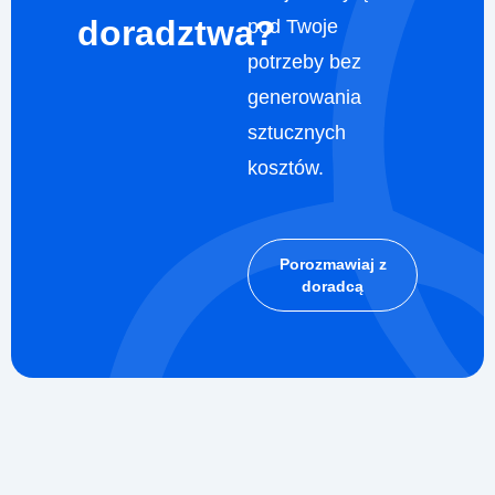
doradztwa?
pod Twoje
potrzeby bez
generowania
sztucznych
kosztów.
Porozmawiaj z
doradcą