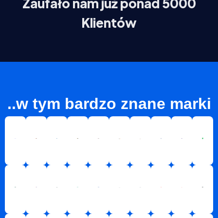
Zaufało nam już ponad 5000
Klientów
..w tym bardzo znane marki