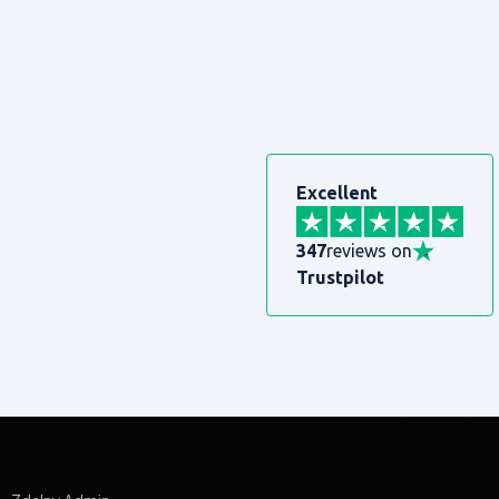
Excellent
347
reviews on
Trustpilot