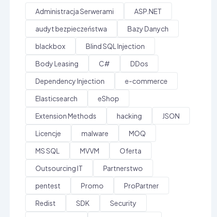
Administracja Serwerami
ASP.NET
audyt bezpieczeństwa
Bazy Danych
blackbox
Blind SQL Injection
Body Leasing
C#
DDos
Dependency Injection
e-commerce
Elasticsearch
eShop
Extension Methods
hacking
JSON
Licencje
malware
MOQ
MS SQL
MVVM
Oferta
Outsourcing IT
Partnerstwo
pentest
Promo
ProPartner
Redist
SDK
Security