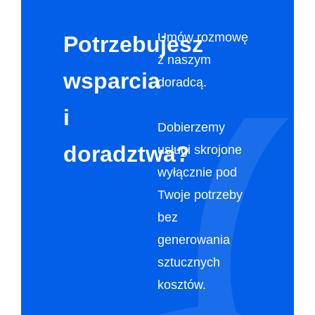
Umów rozmowę
Potrzebujesz
z naszym
wsparcia
doradcą.
i
Dobierzemy
doradztwa?
usługi skrojone
wyłącznie pod
Twoje potrzeby
bez
generowania
sztucznych
kosztów.