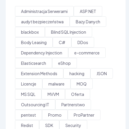
Administracja Serwerami
ASP.NET
audyt bezpieczeństwa
Bazy Danych
blackbox
Blind SQL Injection
Body Leasing
C#
DDos
Dependency Injection
e-commerce
Elasticsearch
eShop
Extension Methods
hacking
JSON
Licencje
malware
MOQ
MS SQL
MVVM
Oferta
Outsourcing IT
Partnerstwo
pentest
Promo
ProPartner
Redist
SDK
Security