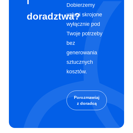
i
Dobierzemy
doradztwa?
usługi skrojone
wyłącznie pod
Twoje potrzeby
bez
generowania
sztucznych
kosztów.
Porozmawiaj
z doradcą