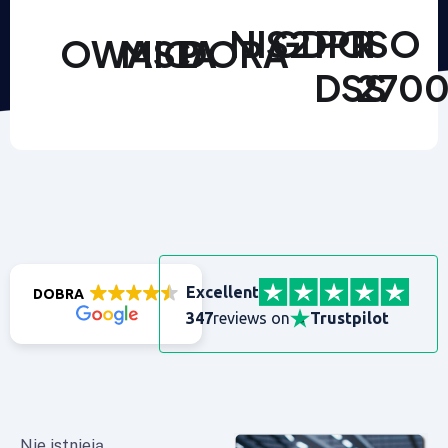
NIS2
GDPR
PCI
ISO
OWASP
MICA
DORA
DSS
2700
Excellent
DOBRA
347
reviews on
Trustpilot
Nie istnieją