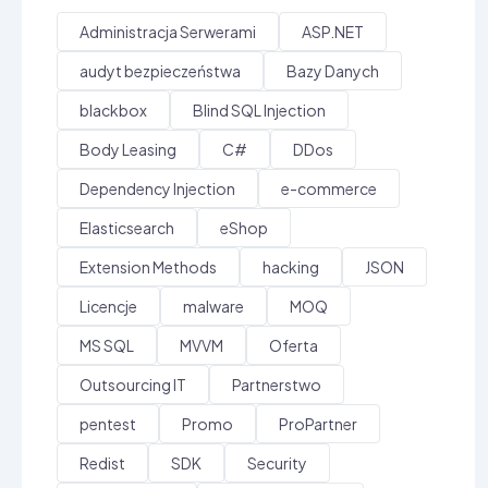
Administracja Serwerami
ASP.NET
audyt bezpieczeństwa
Bazy Danych
blackbox
Blind SQL Injection
Body Leasing
C#
DDos
Dependency Injection
e-commerce
Elasticsearch
eShop
Extension Methods
hacking
JSON
Licencje
malware
MOQ
MS SQL
MVVM
Oferta
Outsourcing IT
Partnerstwo
pentest
Promo
ProPartner
Redist
SDK
Security