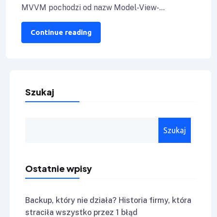
MVVM pochodzi od nazw Model-View-
ViewModel: View – cała warstwa prezentacji,
czyli dla nas XAML. Szereg
Continue reading
Szukaj
Szukaj
Ostatnie wpisy
Backup, który nie działa? Historia firmy, która
straciła wszystko przez 1 błąd