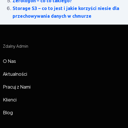
Zerologon – co to takiego?
Storage S3 – co to jest i jakie korzyści niesie dla
przechowywania danych w chmurze
Zdalny Admin
O Nas
Aktualności
Pracuj z Nami
Klienci
Blog