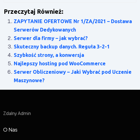
Przeczytaj Również:
ZAPYTANIE OFERTOWE Nr 1/ZA/2021 – Dostawa
Serwerów Dedykowanych
Serwer dla firmy – jak wybrać?
Skuteczny backup danych. Reguła 3-2-1
Szybkość strony, a konwersja
Najlepszy hosting pod WooCommerce
Serwer Obliczeniowy – Jaki Wybrać pod Uczenie
Maszynowe?
Zdalny Admin
O Nas