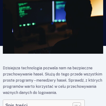
Dzisiejsza technologia pozwala nam na bezpieczne
przechowywanie haseł. Służą do tego przede wszystkim
proste programy – menedżery haseł. Sprawdź, z których
programów warto korzystać w celu przechowywania
ważnych danych do logowania.
Spis treści