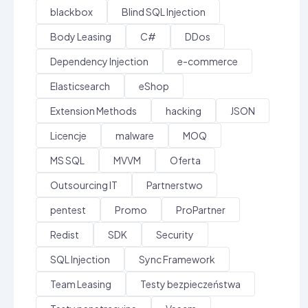
blackbox
Blind SQL Injection
Body Leasing
C#
DDos
Dependency Injection
e-commerce
Elasticsearch
eShop
Extension Methods
hacking
JSON
Licencje
malware
MOQ
MS SQL
MVVM
Oferta
Outsourcing IT
Partnerstwo
pentest
Promo
ProPartner
Redist
SDK
Security
SQL Injection
Sync Framework
Team Leasing
Testy bezpieczeństwa