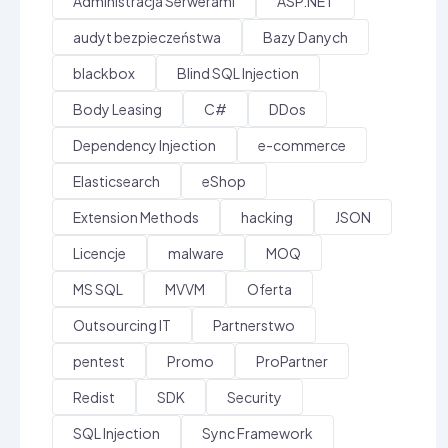
Administracja Serwerami
ASP.NET
audyt bezpieczeństwa
Bazy Danych
blackbox
Blind SQL Injection
Body Leasing
C#
DDos
Dependency Injection
e-commerce
Elasticsearch
eShop
Extension Methods
hacking
JSON
Licencje
malware
MOQ
MS SQL
MVVM
Oferta
Outsourcing IT
Partnerstwo
pentest
Promo
ProPartner
Redist
SDK
Security
SQL Injection
Sync Framework