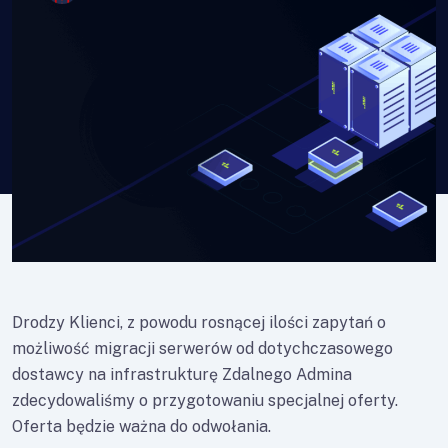
Drodzy Klienci, z powodu rosnącej ilości zapytań o
możliwość migracji serwerów od dotychczasowego
dostawcy na infrastrukturę Zdalnego Admina
zdecydowaliśmy o przygotowaniu specjalnej oferty.
Oferta będzie ważna do odwołania.