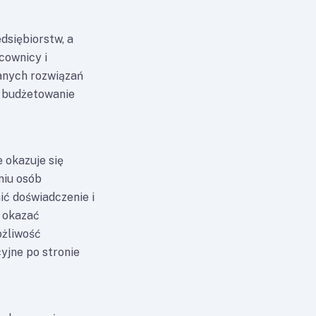
dsiębiorstw, a
cownicy i
danych rozwiązań
e budżetowanie
e okazuje się
niu osób
ić doświadczenie i
i okazać
ożliwość
yjne po stronie