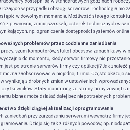
 pracownicy dostępni są w standardowych godzinach robocz
arczające w przypadku obsługi serwerów. Technologia nie za
stąpić w dowolnym momencie. Możliwość stałego kontaktu
ść z pewnością zmniejsza skalę usterek technicznych w sa
ynikających, np. ograniczenie dostępności systemów online
 poważnych problemów przez codzienne zaniedbania
 pracy, szum komputerów, stukot obcasów, zapach kawy w p
wyczajnie do momentu, kiedy serwer firmowy nie przestanie 
m jest po stronie serwerów firmy czy aplikacji? Jak znaleźć
 można zaobserwować w niejednej firmie. Często okazuje si
ów wynikają z drobnych zmian w ustawieniach wprowadzany
 użytkowników. Stały monitoring ze strony firmy zewnętrzn
czemu biznes może działać dalej bez niepotrzebnych proble
ństwo dzięki ciągłej aktualizacji oprogramowania
ch zaniedbań przy zarządzaniu serwerami wewnątrz firmy je
gramowania. Dzieje się tak z różnych powodów, np. niedopat