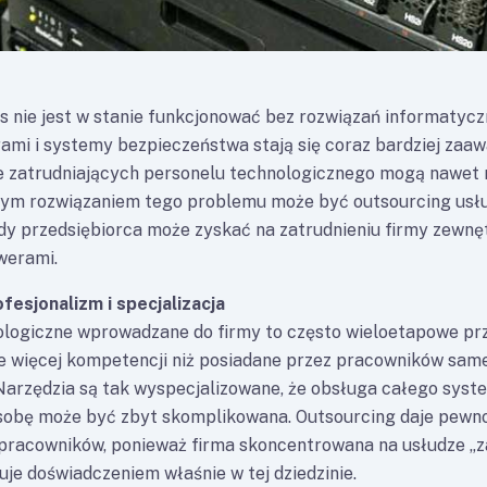
 nie jest w stanie funkcjonować bez rozwiązań informatyczn
ami i systemy bezpieczeństwa stają się coraz bardziej zaa
e zatrudniających personelu technologicznego mogą nawet 
ym rozwiązaniem tego problemu może być outsourcing usług
żdy przedsiębiorca może zyskać na zatrudnieniu firmy zewnę
werami.
esjonalizm i specjalizacja
ologiczne wprowadzane do firmy to często wieloetapowe pr
e więcej kompetencji niż posiadane przez pracowników sam
Narzędzia są tak wyspecjalizowane, że obsługa całego syst
sobę może być zbyt skomplikowana. Outsourcing daje pewno
łpracowników, ponieważ firma skoncentrowana na usłudze „
je doświadczeniem właśnie w tej dziedzinie.