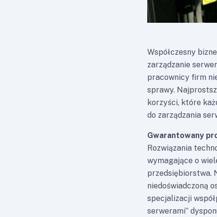
Współczesny biznes
zarządzanie serwer
pracownicy firm ni
sprawy. Najprostsz
korzyści, które ka
do zarządzania ser
Gwarantowany prof
Rozwiązania techn
wymagające o wiel
przedsiębiorstwa. 
niedoświadczoną o
specjalizacji wspó
serwerami” dysponu