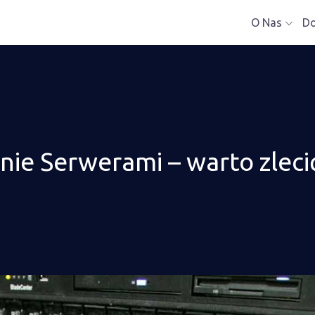
O Nas
D
nie Serwerami – warto zlecić