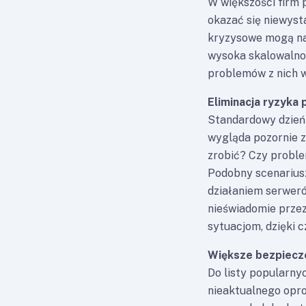
W większości firm
okazać się niewyst
kryzysowe mogą na
wysoka skalowalno
problemów z nich w
Eliminacja ryzyka
Standardowy dzień
wygląda pozornie z
zrobić? Czy proble
Podobny scenariusz
działaniem serwer
nieświadomie przez
sytuacjom, dzięki 
Większe bezpiecze
Do listy popularny
nieaktualnego opro