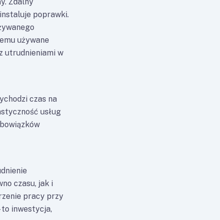
y. Zdalny
instaluje poprawki.
używanego
 temu używane
z utrudnieniami w
ychodzi czas na
astyczność usług
 obowiązków
dnienie
o czasu, jak i
rzenie pracy przy
to inwestycja,