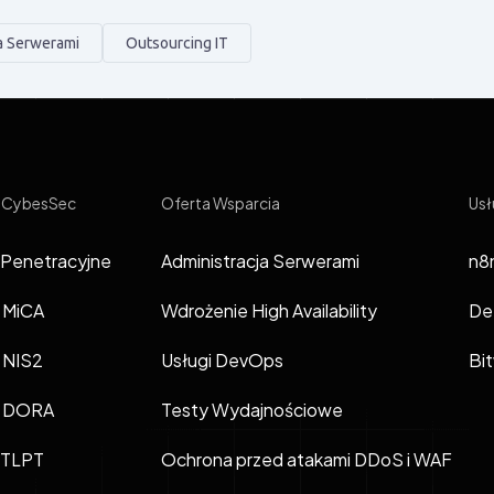
a Serwerami
Outsourcing IT
 CybesSec
Oferta Wsparcia
Usł
 Penetracyjne
Administracja Serwerami
n8n
 MiCA
Wdrożenie High Availability
De
 NIS2
Usługi DevOps
Bi
t DORA
Testy Wydajnościowe
 TLPT
Ochrona przed atakami DDoS i WAF