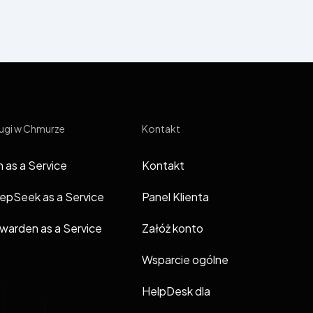
ugi w Chmurze
Kontakt
 as a Service
Kontakt
epSeek as a Service
Panel Klienta
twarden as a Service
Załóż konto
Wsparcie ogólne
HelpDesk dla