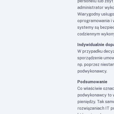
personelu lub zbyt
administrator wykon
Wiarygodny usługod
oprogramowania i w
systemy są bezpiec
codziennym wykon
Indywidualnie do
W przypadku decyz
sporządzenie umowy
np. poprzez niesta
podwykonawcy.
Podsumowanie
Co właściwie oznac
podwykonawcy to wi
pieniędzy. Tak sam
rozwiązaniach IT p