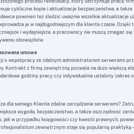
 złożonego procesu reinstalacji, który zatrzymuje pracę firm
uje cykliczne kopie i aktualizacje bezpieczeństwa, a także 
awca powinien też śledzić uważnie wszelkie aktualizacje 
prowadza je w najdogodniejszym dla klienta czasie. Dzięki
zniejsze i wydajniejsze, a pracownicy nie muszą zmagać się 
ywaniu obowiązków.
pasowana umowa
ji o współpracy ze zdalnym administratorem serwerami prz
. Kontrakt z firmą zewnętrzną pozwala na dużo większą el
ndardowe godziny pracy czy indywidualnie ustalony zakres
za dla samego Klienta zdalne zarządzanie serwerami? Zatru
ększa wygoda, bezpieczeństwo, a także oszczędność zarówn
o, jak w przypadku księgowości czy kwestii prawnych, powie
rofesjonalistom zewnętrznym staje się popularną praktyką – 