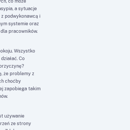
ych, co może
sypia, a sytuacje
 z podwykonawcą i
mym systemie oraz
 dla pracowników.
okoju. Wszystko
działać. Co
 przyczynę?
ę, że problemy z
ch choćby
ej zapobiega takim
mów.
st używanie
rzeń ze strony