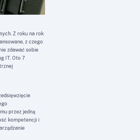
ych. Z roku na rok
wansowane, z czego
nie zdawać sobie
 IT. Oto 7
trznej
zedsięwzięcie
ego
emu przez jedną
ść kompetencji i
zarządzanie