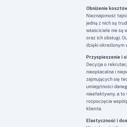
Obniżenie kosztó
Nieznajomość tajni
jedną z nich są tru
właściciele nie są 
oraz ich obsługi. 
dzięki określonym
Przyspieszenie i 
Decyzja o rekrutacj
nieopłacalna i nie
zajmujących się te
umiejętności daneg
nieefektywny, a to 
rozpoczęcia współp
klienta.
Elastyczność i do