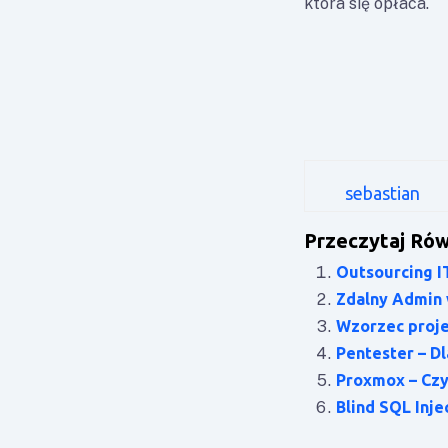
która się opłaca.
sebastian
Przeczytaj Rów
Outsourcing IT
Zdalny Admin 
Wzorzec proj
Pentester – D
Proxmox – Czy
Blind SQL Inj