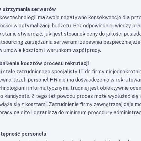
w utrzymania serwerów
ków technologii ma swoje negatywne konsekwencje dla prze
dności w optymalizacji budżetu. Bez odpowiedniej wiedzy pra
w stanie stwierdzić, jaki jest stosunek ceny do jakości posia
Outsourcing zarządzania serwerami zapewnia bezpieczniejsz
 w umowie kosztom i warunkom współpracy.
obniżenie kosztów procesu rekrutacji
i stale zatrudnionego specjalisty IT do firmy niejednokrotni
pewna. Jeżeli personel HR nie ma doświadczenia w rekrutowa
chnologiami informatycznymi, trudniej jest obiektywnie ocen
o kandydata. Z tego też powodu proces może wydłużać się 
wiąże się z kosztami. Zatrudnienie firmy zewnętrznej daje m
racy na cito i ogranicza do minimum procedury administrac
stępność personelu