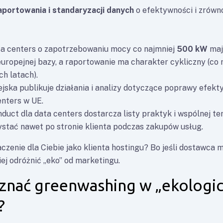
aportowania i standaryzacji danych
o efektywności i zrówn
ta centers o zapotrzebowaniu mocy co najmniej
500 kW
maj
uropejnej bazy, a raportowanie ma charakter cykliczny (co 
ch latach).
jska publikuje działania i analizy dotyczące poprawy efekt
enters w UE.
duct dla data centers dostarcza listy praktyk i wspólnej ter
tać nawet po stronie klienta podczas zakupów usług.
czenie dla Ciebie jako klienta hostingu? Bo jeśli dostawca 
ej odróżnić „eko” od marketingu.
znać greenwashing w „ekologi
?