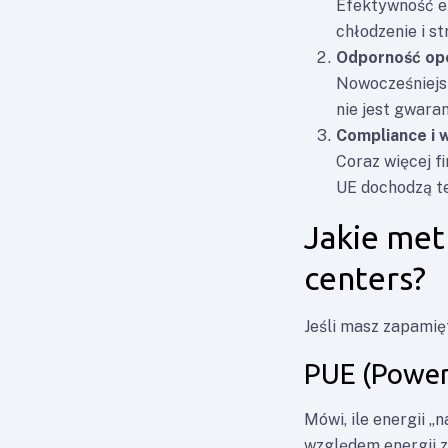
Efektywność e
chłodzenie i st
Odporność op
Nowocześniejsz
nie jest gwara
Compliance i
Coraz więcej f
UE dochodzą t
Jakie met
centers?
Jeśli masz zapamięt
PUE (Power
Mówi, ile energii „
względem energii z