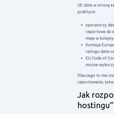
UE idzie w stronę
r
praktyce:
operatorzy da
raportowe do e
maja w kolejny
Komisja Europe
ratingu data c
EU Code of Con
można wykorzys
Dlaczego to ma zna
raportowanie, łatwi
Jak rozpo
hostingu”