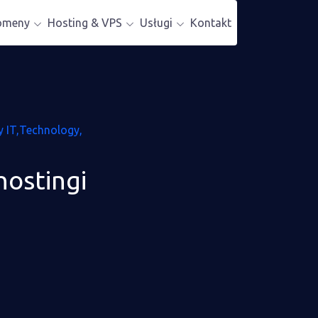
omeny
Hosting & VPS
Usługi
Kontakt
y IT
Technology
hostingi