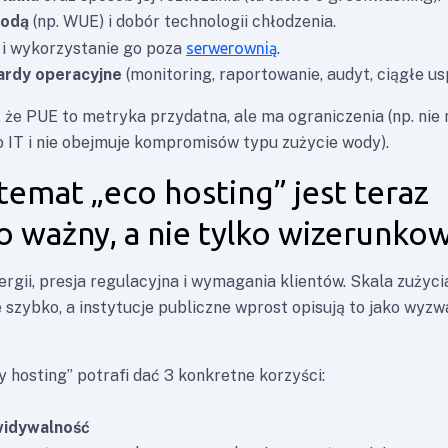
wodą
(np. WUE) i dobór technologii chłodzenia.
i wykorzystanie go poza
serwerownią
.
ardy operacyjne
(monitoring, raportowanie, audyt, ciągłe us
 że PUE to metryka przydatna, ale ma ograniczenia (np. nie 
IT i nie obejmuje kompromisów typu zużycie wody).
temat „eco hosting” jest teraz
 ważny, a nie tylko wizerunko
rgii, presja regulacyjna i wymagania klientów. Skala zużyci
e szybko, a instytucje publiczne wprost opisują to jako wyz
 hosting” potrafi dać 3 konkretne korzyści:
widywalność