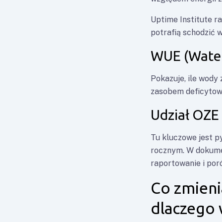
Uptime Institute r
potrafią schodzić 
WUE (Water
Pokazuje, ile wody 
zasobem deficytow
Udział OZE 
Tu kluczowe jest py
rocznym. W dokume
raportowanie i po
Co zmieni
dlaczego 