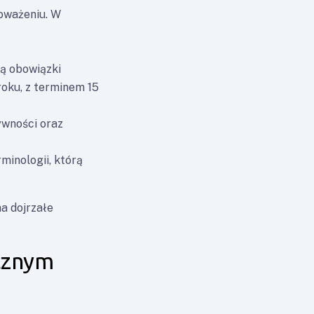
oważeniu. W
ą obowiązki
roku, z terminem 15
ywności oraz
minologii, którą
ma dojrzałe
cznym