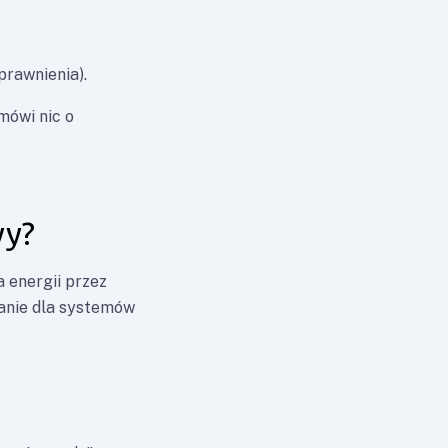
prawnienia).
mówi nic o
wy?
a energii przez
wanie dla systemów