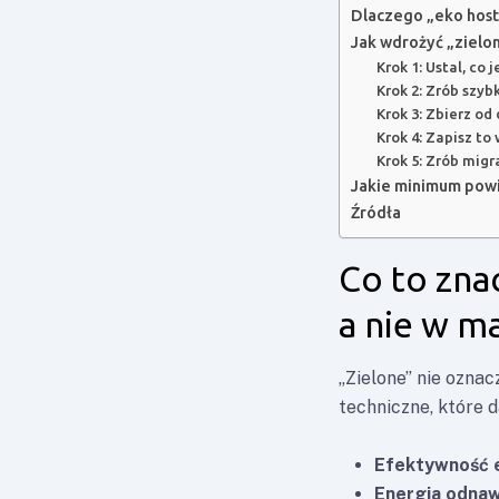
Dlaczego „eko hosti
Jak wdrożyć „zielon
Krok 1: Ustal, co
Krok 2: Zrób szyb
Krok 3: Zbierz o
Krok 4: Zapisz to
Krok 5: Zrób mig
Jakie minimum powi
Źródła
Co to zna
a nie w m
„Zielone” nie oznac
techniczne, które d
Efektywność e
Energia odnaw