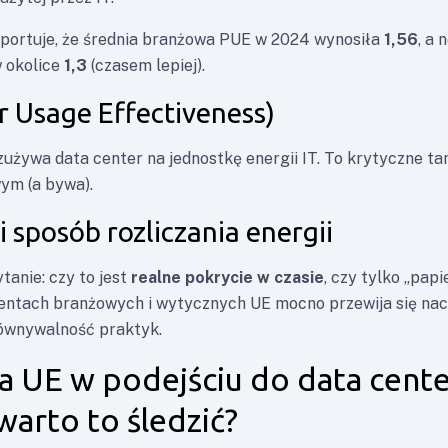
aportuje, że średnia branżowa PUE w 2024 wynosiła
1,56
, a
w okolice
1,3
(czasem lepiej).
 Usage Effectiveness)
zużywa data center na jednostkę energii IT. To krytyczne ta
ym (a bywa).
i sposób rozliczania energii
tanie: czy to jest
realne pokrycie w czasie
, czy tylko „pap
ntach branżowych i wytycznych UE mocno przewija się naci
równywalność praktyk.
a UE w podejściu do data cente
warto to śledzić?