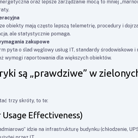
nergetyczna oraz lepsze zarządzanie mocą to mniej „marno
raty.
eracyjna
e obiekty mają często lepszą telemetrię, procedury i dojrz
ncja, ale statystycznie pomaga.
 wymagania zakupowe
irm pyta o ślad węglowy usług IT, standardy środowiskowe i
eż wymogi raportowania dla większych obiektów.
ryki są „prawdziwe” w zielonyc
ać trzy skróty, to te:
 Usage Effectiveness)
nadmiarowo” idzie na infrastrukturę budynku (chłodzenie, UPS,
użytej przez IT.