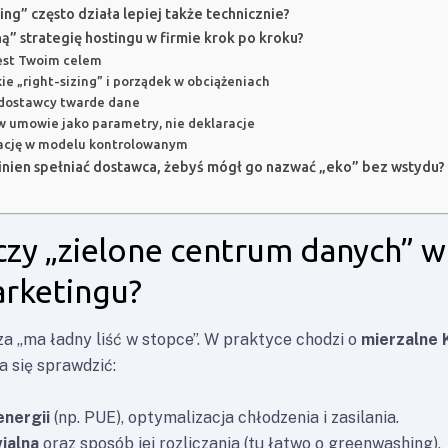
ng” często działa lepiej także technicznie?
ą” strategię hostingu w firmie krok po kroku?
 jest Twoim celem
kie „right-sizing” i porządek w obciążeniach
d dostawcy twarde dane
 w umowie jako parametry, nie deklaracje
rację w modelu kontrolowanym
nien spełniać dostawca, żebyś mógł go nazwać „eko” bez wstydu?
czy „zielone centrum danych” w
arketingu?
za „ma ładny liść w stopce”. W praktyce chodzi o
mierzalne 
a się sprawdzić:
nergii
(np. PUE), optymalizacja chłodzenia i zasilania.
ialna
oraz sposób jej rozliczania (tu łatwo o greenwashing).