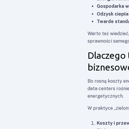
Gospodarka 
Odzysk ciepła
Twarde stand
Warto też wiedzieć,
sprawności samego 
Dlaczego 
biznesowo
Bo rosną koszty ene
data centers rośni
energetycznych.
W praktyce „zielony
Koszty i prze