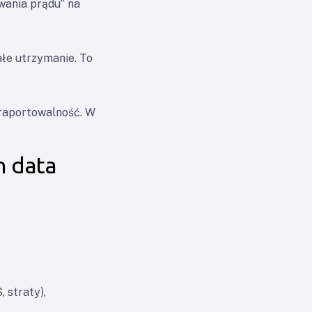
wania prądu” na
ałe utrzymanie. To
 raportowalność. W
h data
 straty),