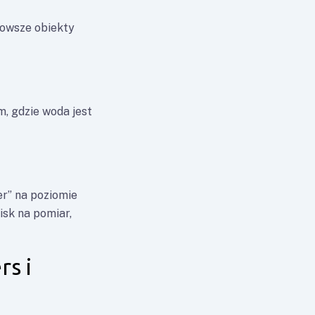
 nowsze obiekty
m, gdzie woda jest
ier” na poziomie
sk na pomiar,
rs i