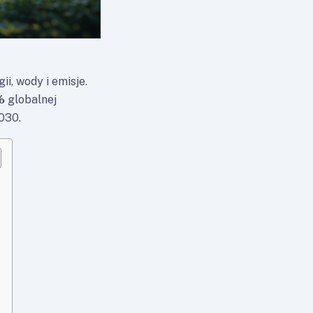
ii, wody i emisje.
%
globalnej
030.