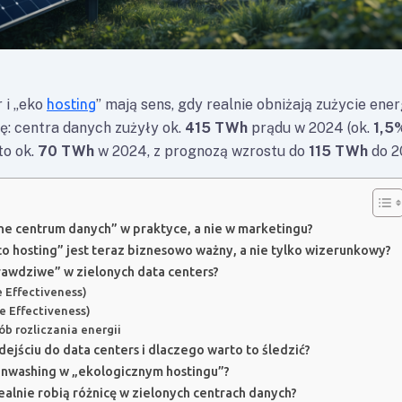
 i „eko
hosting
” mają sens, gdy realnie obniżają zużycie energ
ę: centra danych zużyły ok.
415 TWh
prądu w 2024 (ok.
1,5
to ok.
70 TWh
w 2024, z prognozą wzrostu do
115 TWh
do 2
ne centrum danych” w praktyce, a nie w marketingu?
o hosting” jest teraz biznesowo ważny, a nie tylko wizerunkowy?
rawdziwe” w zielonych data centers?
 Effectiveness)
 Effectiveness)
ób rozliczania energii
ejściu do data centers i dlaczego warto to śledzić?
nwashing w „ekologicznym hostingu”?
ealnie robią różnicę w zielonych centrach danych?