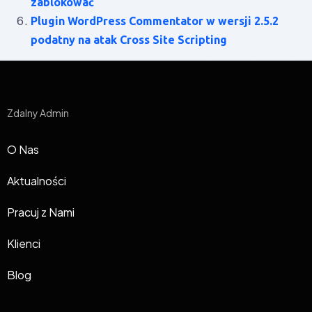
zablokować
Plugin WordPress Commentator w wersji 2.5.2
podatny na atak Cross Site Scripting
Zdalny Admin
O Nas
Aktualności
Pracuj z Nami
Klienci
Blog