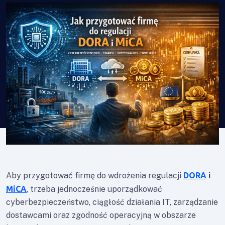
Aby przygotować firmę do wdrożenia regulacji
DORA
i
MiCA
, trzeba jednocześnie uporządkować
cyberbezpieczeństwo, ciągłość działania IT, zarządzanie
dostawcami oraz zgodność operacyjną w obszarze