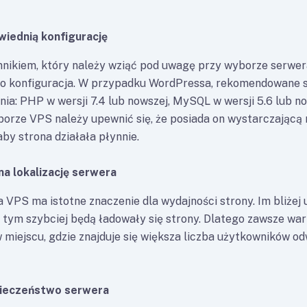
iednią konfigurację
ikiem, który należy wziąć pod uwagę przy wyborze serwer
ego konfiguracja. W przypadku WordPressa, rekomendowane 
a: PHP w wersji 7.4 lub nowszej, MySQL w wersji 5.6 lub n
borze VPS należy upewnić się, że posiada on wystarczającą
aby strona działała płynnie.
a lokalizację serwera
a VPS ma istotne znaczenie dla wydajności strony. Im bliżej
r, tym szybciej będą ładowały się strony. Dlatego zawsze wa
w miejscu, gdzie znajduje się większa liczba użytkowników o
ieczeństwo serwera