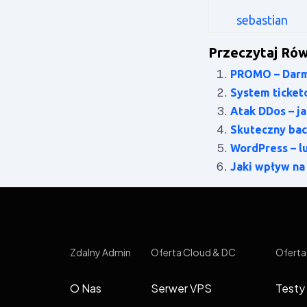
sebastian
Przeczytaj Rów
PROMO – Darmo
System ticket
Atak DDos – ja
Skuteczny bac
WordPress – l
Jaki wpływ na
Zdalny Admin
Oferta Cloud & DC
Oferta
O Nas
Serwer VPS
Testy