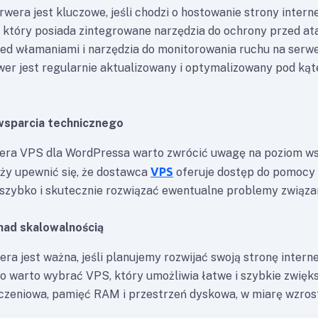
wera jest kluczowe, jeśli chodzi o hostowanie strony intern
 który posiada zintegrowane narzędzia do ochrony przed a
ed włamaniami i narzędzia do monitorowania ruchu na serwe
rwer jest regularnie aktualizowany i optymalizowany pod ką
wsparcia technicznego
era VPS dla WordPressa warto zwrócić uwagę na poziom w
ży upewnić się, że dostawca
VPS
oferuje dostęp do pomocy 
e szybko i skutecznie rozwiązać ewentualne problemy związ
nad skalowalnością
ra jest ważna, jeśli planujemy rozwijać swoją stronę inter
go warto wybrać VPS, który umożliwia łatwe i szybkie zwięk
iczeniowa, pamięć RAM i przestrzeń dyskowa, w miarę wzros