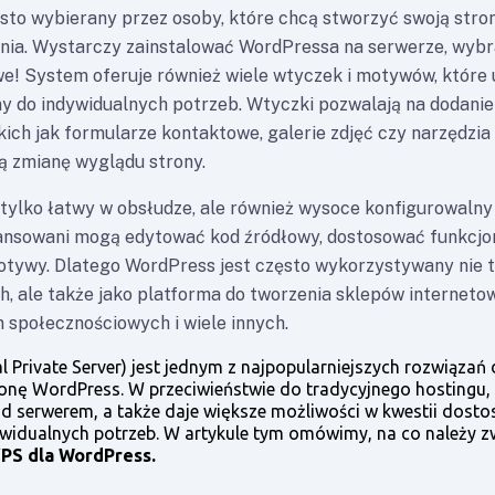
sto wybierany przez osoby, które chcą stworzyć swoją stro
ia. Wystarczy zainstalować WordPressa na serwerze, wybra
we! System oferuje również wiele wtyczek i motywów, które 
y do indywidualnych potrzeb. Wtyczki pozwalają na dodanie
akich jak formularze kontaktowe, galerie zdjęć czy narzędzi
ą zmianę wyglądu strony.
 tylko łatwy w obsłudze, ale również wysoce konfigurowalny 
nsowani mogą edytować kod źródłowy, dostosować funkcjon
otywy. Dlatego WordPress jest często wykorzystywany nie t
h, ale także jako platforma do tworzenia sklepów interneto
n społecznościowych i wiele innych.
al Private Server) jest jednym z najpopularniejszych rozwiązań 
onę WordPress. W przeciwieństwie do tradycyjnego hostingu,
ad serwerem, a także daje większe możliwości w kwestii dost
widualnych potrzeb. W artykule tym omówimy, na co należy z
PS dla WordPress.