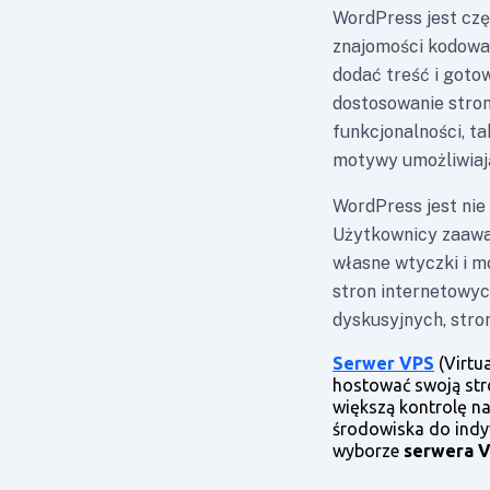
WordPress jest czę
znajomości kodowan
dodać treść i goto
dostosowanie stron
funkcjonalności, t
motywy umożliwiaj
WordPress jest nie
Użytkownicy zaawa
własne wtyczki i m
stron internetowyc
dyskusyjnych, stro
Serwer VPS
(Virtu
hostować swoją str
większą kontrolę n
środowiska do indy
wyborze
serwera V