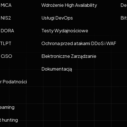
 MiCA
Wdrożenie High Availability
De
 NIS2
Usługi DevOps
Bi
t DORA
Testy Wydajnościowe
 TLPT
Ochrona przed atakami DDoS i WAF
l CiSO
Elektroniczne Zarządzanie
Dokumentacją
r Podatności
eaming
t hunting