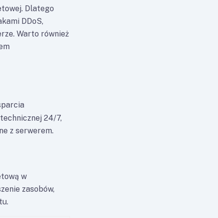
etowej. Dlatego
takami DDoS,
rze. Warto również
tem
sparcia
technicznej 24/7,
ane z serwerem.
netową w
szenie zasobów,
tu.