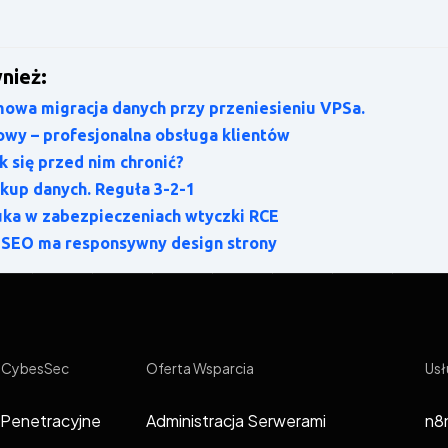
nież:
wa migracja danych przy przeniesieniu VPSa.
owy – profesjonalna obsługa klientów
k się przed nim chronić?
kup danych. Reguła 3-2-1
uka w zabezpieczeniach wtyczki RCE
 SEO ma responsywny design strony
 CybesSec
Oferta Wsparcia
Usł
 Penetracyjne
Administracja Serwerami
n8n