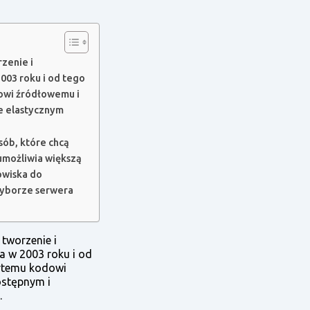
zenie i
003 roku i od tego
dowi źródłowemu i
e elastycznym
sób, które chcą
umożliwia większą
owiska do
wyborze serwera
tworzenie i
a w 2003 roku i od
artemu kodowi
ostępnym i
.