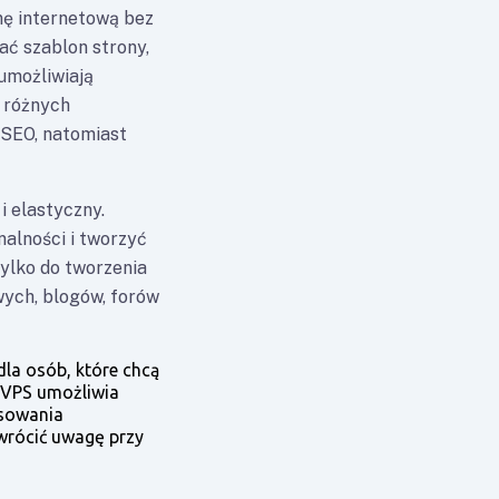
nę internetową bez
ć szablon strony,
umożliwiają
 różnych
a SEO, natomiast
i elastyczny.
alności i tworzyć
ylko do tworzenia
wych, blogów, forów
dla osób, które chcą
 VPS umożliwia
osowania
wrócić uwagę przy