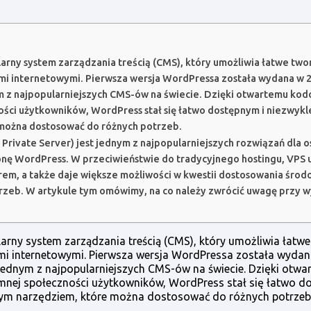
rny system zarządzania treścią (CMS), który umożliwia łatwe twor
mi internetowymi. Pierwsza wersja WordPressa została wydana w 2
nym z najpopularniejszych CMS-ów na świecie. Dzięki otwartemu ko
ści użytkowników, WordPress stał się łatwo dostępnym i niezwykl
można dostosować do różnych potrzeb.
 Private Server) jest jednym z najpopularniejszych rozwiązań dla o
onę WordPress. W przeciwieństwie do tradycyjnego hostingu, VPS 
rem, a także daje większe możliwości w kwestii dostosowania środ
rzeb. W artykule tym omówimy, na co należy zwrócić uwagę przy 
rny system zarządzania treścią (CMS), który umożliwia łatwe 
mi internetowymi. Pierwsza wersja WordPressa została wydan
 jednym z najpopularniejszych CMS-ów na świecie. Dzięki otw
nej społeczności użytkowników, WordPress stał się łatwo d
nym narzędziem, które można dostosować do różnych potrzeb