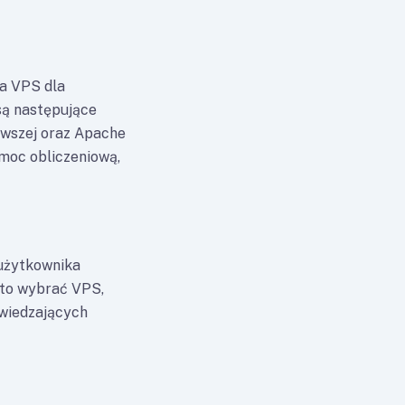
a VPS dla
są następujące
owszej oraz Apache
 moc obliczeniową,
 użytkownika
rto wybrać VPS,
dwiedzających